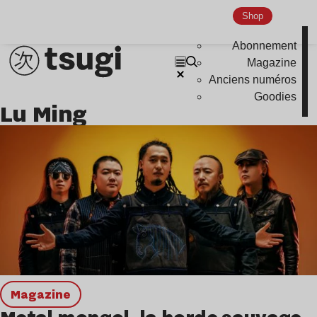
Disco
Shop
Hardcore
Abonnement
Global Club
Magazine
Anciens numéros
Nu Jazz
Goodies
Lu Ming
Indie
magazine