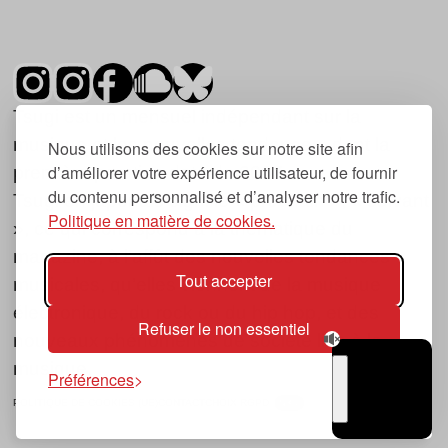
Tsugi est un mensuel indépendant sur la
musique et les nouvelles tendances, dont la
Nous utilisons des cookies sur notre site afin
d’améliorer votre expérience utilisateur, de fournir
première parution date de 2007.
du contenu personnalisé et d’analyser notre trafic.
Tsugi en japonais signifie « prochain », « suivant
Politique en matière de cookies.
», ce qui correspond à la thématique du
magazine, à l’affût des nouvelles tendances
Tout accepter
musicales, qu’elles viennent de la musique
électronique, du rock ou du hip hop, et des
Refuser le non essentiel
nouveaux phénomènes de société liés à la
musique.
Préférences
POLITIQUE DE COOKIES (UE)
CONTACT
CHOIX RGPD
TSUGI
RADIO