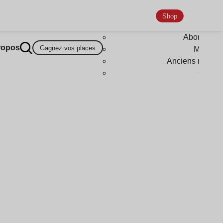
Shop
Abonneme
ropos
Gagnez vos places
Magazi
Anciens numér
Goodi