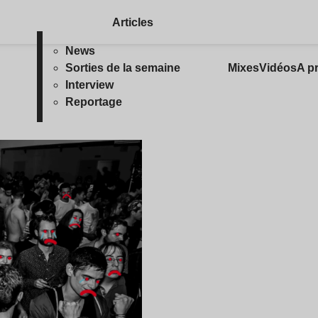
Articles
News
Sorties de la semaine
Mixes
Vidéos
A p
Interview
Reportage