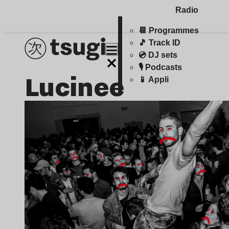
Radio
📆 Programmes
🎵 Track ID
💿 DJ sets
🎙️ Podcasts
Lucinee
📱 Appli