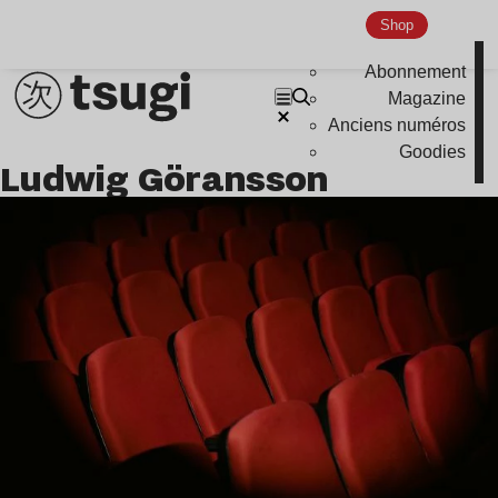
Shop
Abonnement
Magazine
Anciens numéros
Goodies
Ludwig Göransson