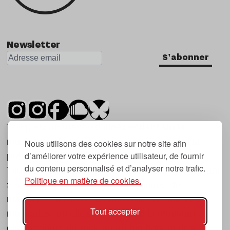
Newsletter
S'abonner
Tsugi est un mensuel indépendant sur la
musique et les nouvelles tendances, dont la
Nous utilisons des cookies sur notre site afin
d’améliorer votre expérience utilisateur, de fournir
première parution date de 2007.
du contenu personnalisé et d’analyser notre trafic.
Tsugi en japonais signifie « prochain », « suivant
Politique en matière de cookies.
», ce qui correspond à la thématique du
magazine, à l’affût des nouvelles tendances
Tout accepter
musicales, qu’elles viennent de la musique
électronique, du rock ou du hip hop, et des