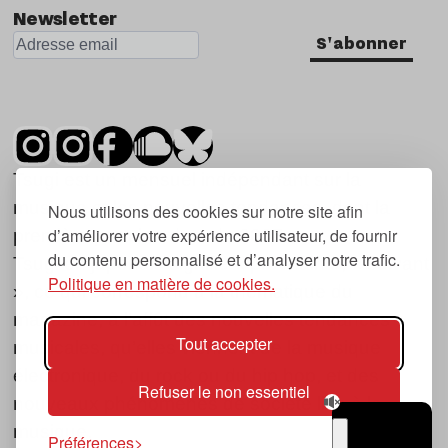
Newsletter
S'abonner
Tsugi est un mensuel indépendant sur la
musique et les nouvelles tendances, dont la
Nous utilisons des cookies sur notre site afin
d’améliorer votre expérience utilisateur, de fournir
première parution date de 2007.
du contenu personnalisé et d’analyser notre trafic.
Tsugi en japonais signifie « prochain », « suivant
Politique en matière de cookies.
», ce qui correspond à la thématique du
magazine, à l’affût des nouvelles tendances
Tout accepter
musicales, qu’elles viennent de la musique
électronique, du rock ou du hip hop, et des
Refuser le non essentiel
nouveaux phénomènes de société liés à la
musique.
Préférences