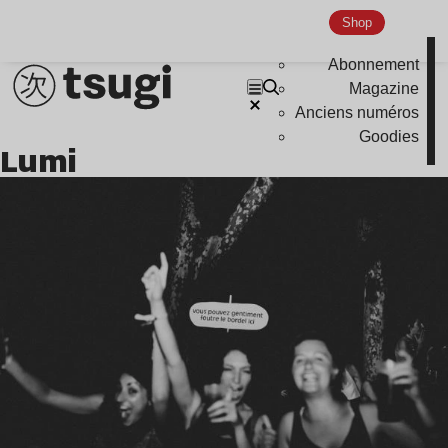
Global Club
Shop
Nu Jazz
Abonnement
Magazine
Indie
Anciens numéros
Goodies
Lumi