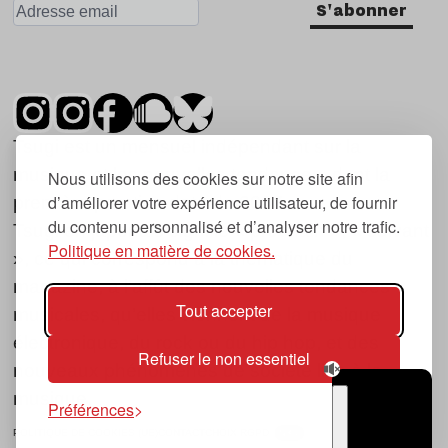
S'abonner
Tsugi est un mensuel indépendant sur la
musique et les nouvelles tendances, dont la
Nous utilisons des cookies sur notre site afin
d’améliorer votre expérience utilisateur, de fournir
première parution date de 2007.
du contenu personnalisé et d’analyser notre trafic.
Tsugi en japonais signifie « prochain », « suivant
Politique en matière de cookies.
», ce qui correspond à la thématique du
magazine, à l’affût des nouvelles tendances
Tout accepter
musicales, qu’elles viennent de la musique
électronique, du rock ou du hip hop, et des
Refuser le non essentiel
nouveaux phénomènes de société liés à la
musique.
Préférences
POLITIQUE DE COOKIES (UE)
CONTACT
CHOIX RGPD
TSUGI
RADIO