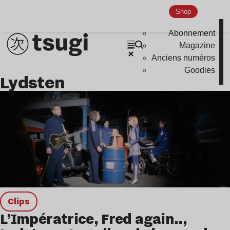
Hardcore
Shop
Global Club
Abonnement
Magazine
Nu Jazz
Anciens numéros
Indie
Goodies
Lydsten
clips
L’Impératrice, Fred again..,