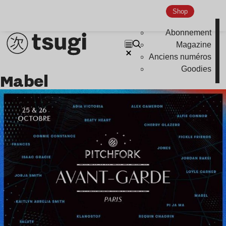
Shop
Abonnement
Magazine
Anciens numéros
Goodies
Mabel