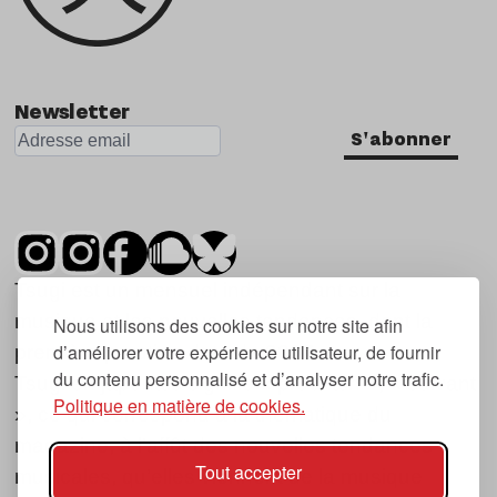
Newsletter
S'abonner
Tsugi est un mensuel indépendant sur la
musique et les nouvelles tendances, dont la
Nous utilisons des cookies sur notre site afin
d’améliorer votre expérience utilisateur, de fournir
première parution date de 2007.
du contenu personnalisé et d’analyser notre trafic.
Tsugi en japonais signifie « prochain », « suivant
Politique en matière de cookies.
», ce qui correspond à la thématique du
magazine, à l’affût des nouvelles tendances
Tout accepter
musicales, qu’elles viennent de la musique