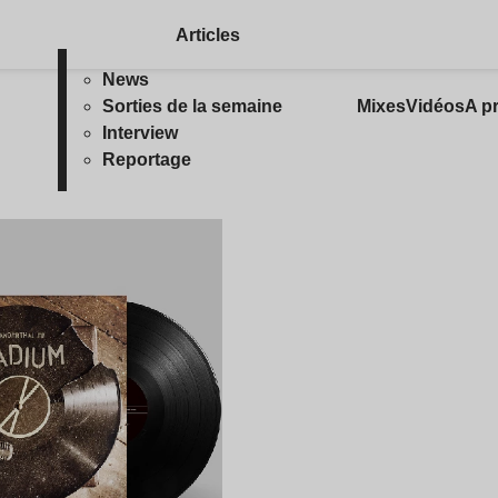
Articles
News
Sorties de la semaine
Mixes
Vidéos
A p
Interview
Reportage