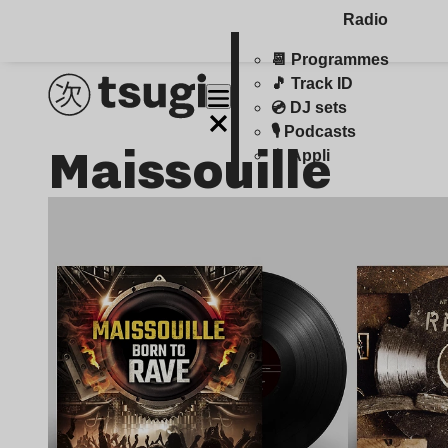
Radio
📆 Programmes
🎵 Track ID
💿 DJ sets
🎙️ Podcasts
Maissouille
📱 Appli