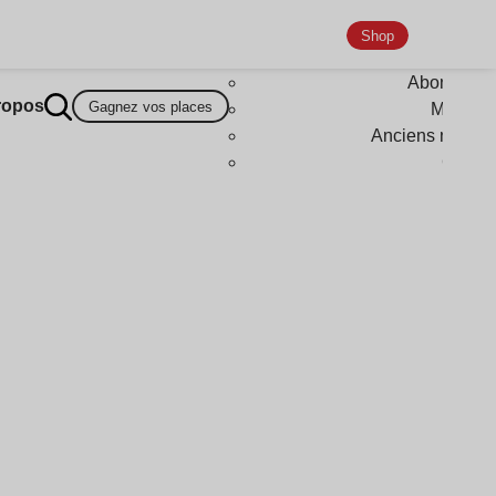
Shop
Abonneme
ropos
Gagnez vos places
Magazi
Anciens numér
Goodi