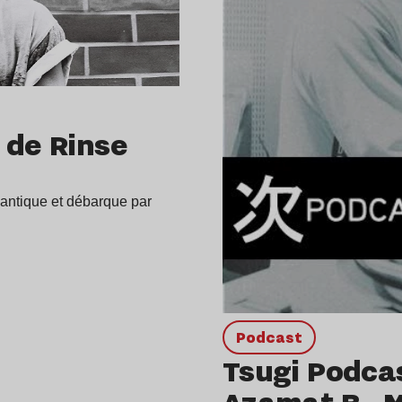
 de Rinse
tlantique et débarque par
podcast
Tsugi Podcas
Azamat B., M