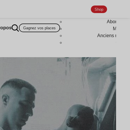
Shop
Abonneme
ropos
Gagnez vos places
Magazi
Anciens numér
Goodi