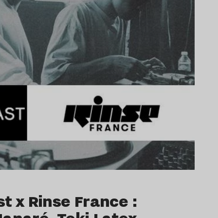
t x Rinse France :
anaré, Teki Latex,