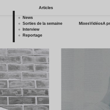
Articles
News
Sorties de la semaine
Mixes
Vidéos
A p
Interview
Reportage