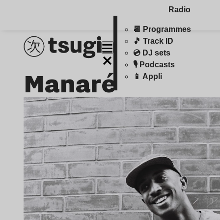
Radio
📆 Programmes
🎵 Track ID
💿 DJ sets
🎙️ Podcasts
Manaré
📱 Appli