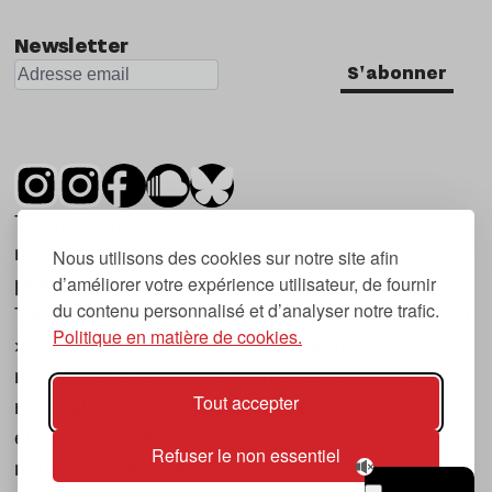
Newsletter
S'abonner
Tsugi est un mensuel indépendant sur la
musique et les nouvelles tendances, dont la
Nous utilisons des cookies sur notre site afin
d’améliorer votre expérience utilisateur, de fournir
première parution date de 2007.
du contenu personnalisé et d’analyser notre trafic.
Tsugi en japonais signifie « prochain », « suivant
Politique en matière de cookies.
», ce qui correspond à la thématique du
magazine, à l’affût des nouvelles tendances
Tout accepter
musicales, qu’elles viennent de la musique
électronique, du rock ou du hip hop, et des
Refuser le non essentiel
nouveaux phénomènes de société liés à la