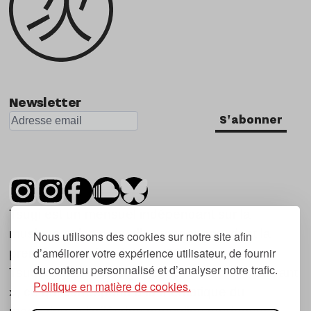
Newsletter
S'abonner
Tsugi est un mensuel indépendant sur la
musique et les nouvelles tendances, dont la
Nous utilisons des cookies sur notre site afin
d’améliorer votre expérience utilisateur, de fournir
première parution date de 2007.
du contenu personnalisé et d’analyser notre trafic.
Tsugi en japonais signifie « prochain », « suivant
Politique en matière de cookies.
», ce qui correspond à la thématique du