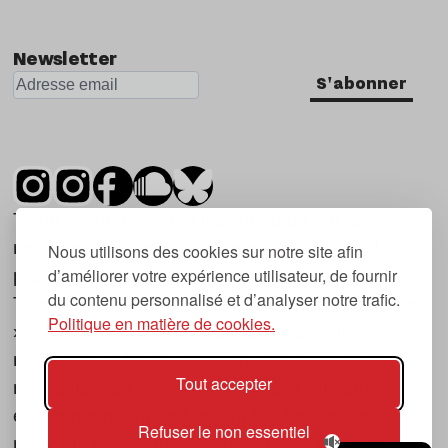
Newsletter
S'abonner
Tsugi est un mensuel indépendant sur la
musique et les nouvelles tendances, dont la
Nous utilisons des cookies sur notre site afin
d’améliorer votre expérience utilisateur, de fournir
première parution date de 2007.
du contenu personnalisé et d’analyser notre trafic.
Tsugi en japonais signifie « prochain », « suivant
Politique en matière de cookies.
», ce qui correspond à la thématique du
magazine, à l’affût des nouvelles tendances
Tout accepter
musicales, qu’elles viennent de la musique
électronique, du rock ou du hip hop, et des
Refuser le non essentiel
nouveaux phénomènes de société liés à la