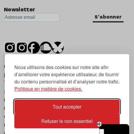
Newsletter
S'abonner
Tsugi est un mensuel indépendant sur la
musique et les nouvelles tendances, dont la
Nous utilisons des cookies sur notre site afin
d’améliorer votre expérience utilisateur, de fournir
première parution date de 2007.
du contenu personnalisé et d’analyser notre trafic.
Tsugi en japonais signifie « prochain », « suivant
Politique en matière de cookies.
», ce qui correspond à la thématique du
magazine, à l’affût des nouvelles tendances
Tout accepter
musicales, qu’elles viennent de la musique
électronique, du rock ou du hip hop, et des
Refuser le non essentiel
nouveaux phénomènes de société liés à la
musique.