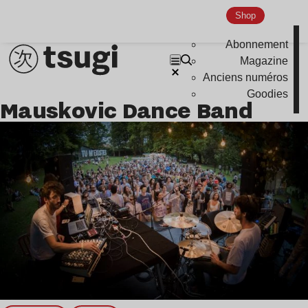
Global Club
Shop
Nu Jazz
Abonnement
Indie
Magazine
Anciens numéros
Goodies
Mauskovic Dance Band