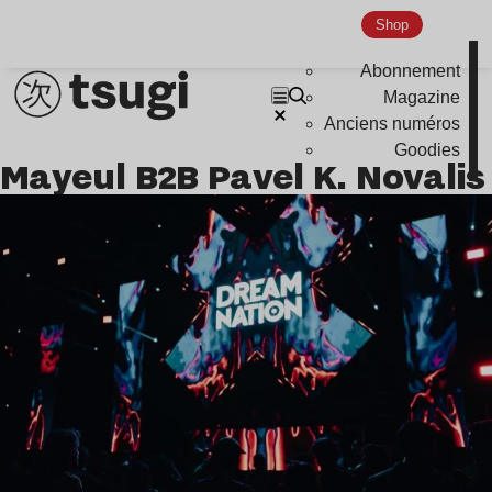
Nu Jazz
Shop
Indie
Abonnement
Magazine
Anciens numéros
Goodies
Mayeul B2B Pavel K. Novalis