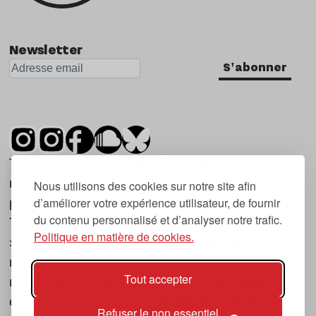
Newsletter
S'abonner
Tsugi est un mensuel indépendant sur la
musique et les nouvelles tendances, dont la
Nous utilisons des cookies sur notre site afin
d’améliorer votre expérience utilisateur, de fournir
première parution date de 2007.
du contenu personnalisé et d’analyser notre trafic.
Tsugi en japonais signifie « prochain », « suivant
Politique en matière de cookies.
», ce qui correspond à la thématique du
magazine, à l’affût des nouvelles tendances
Tout accepter
musicales, qu’elles viennent de la musique
électronique, du rock ou du hip hop, et des
Refuser le non essentiel