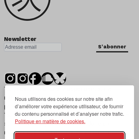
Newsletter
S'abonner
Tsugi est un mensuel indépendant sur la
musique et les nouvelles tendances, dont la
Nous utilisons des cookies sur notre site afin
d’améliorer votre expérience utilisateur, de fournir
première parution date de 2007.
du contenu personnalisé et d’analyser notre trafic.
Tsugi en japonais signifie « prochain », « suivant
Politique en matière de cookies.
», ce qui correspond à la thématique du
magazine, à l’affût des nouvelles tendances