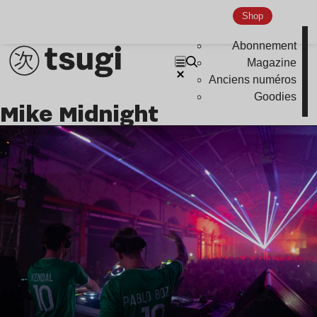
Shop
Abonnement
Magazine
Anciens numéros
Goodies
Mike Midnight