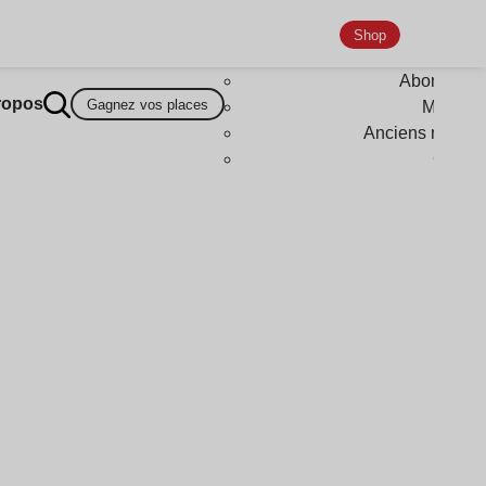
Shop
Abonneme
ropos
Gagnez vos places
Magazi
Anciens numér
Goodi