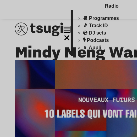
Radio
📆 Programmes
🎵 Track ID
💿 DJ sets
🎙️ Podcasts
Mindy Meng Wa
📱 Appli