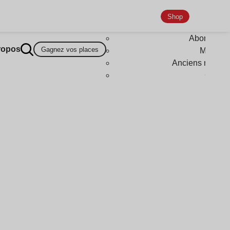
Shop
Abonneme
ropos
Gagnez vos places
Magazi
Anciens numér
Goodi