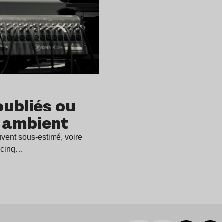
oubliés ou
 ambient
vent sous-estimé, voire
s cinq…