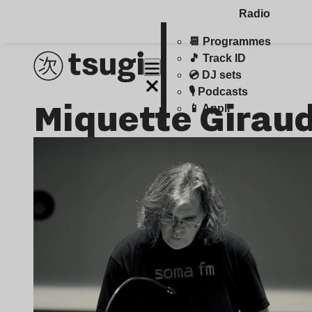
Radio
📆 Programmes
🎵 Track ID
💿 DJ sets
🎙️ Podcasts
Miquette Girau
📱 Appli