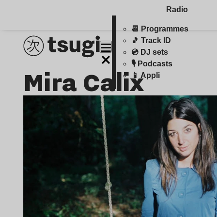
Radio
📆 Programmes
🎵 Track ID
💿 DJ sets
🎙️ Podcasts
Mira Calix
📱 Appli