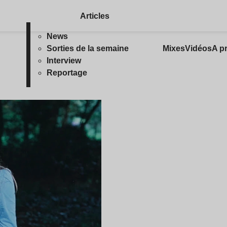
Articles
News
Sorties de la semaine
Mixes
Vidéos
A p
Interview
Reportage