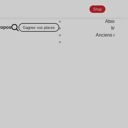
Shop
Abonneme
ropos
Gagnez vos places
Magazi
Anciens numér
Goodi