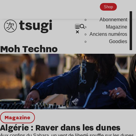
Ambient
Shop
Disco
Abonnement
Hardcore
Magazine
Anciens numéros
Global Club
Goodies
Moh Techno
Nu Jazz
Indie
magazine
Algérie : Raver dans les dunes
Aux confins du Sahara, un vent de liberté souffle sur les dunes.