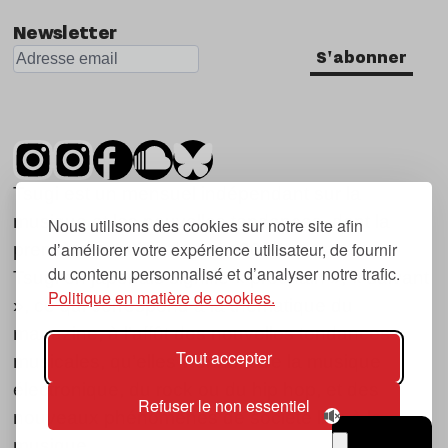
Newsletter
S'abonner
Tsugi est un mensuel indépendant sur la
musique et les nouvelles tendances, dont la
Nous utilisons des cookies sur notre site afin
d’améliorer votre expérience utilisateur, de fournir
première parution date de 2007.
du contenu personnalisé et d’analyser notre trafic.
Tsugi en japonais signifie « prochain », « suivant
Politique en matière de cookies.
», ce qui correspond à la thématique du
magazine, à l’affût des nouvelles tendances
Tout accepter
musicales, qu’elles viennent de la musique
électronique, du rock ou du hip hop, et des
Refuser le non essentiel
nouveaux phénomènes de société liés à la
musique.