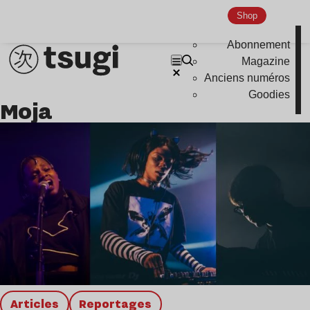
Global Club
Shop
Nu Jazz
Abonnement
Indie
Magazine
Anciens numéros
Goodies
Moja
Articles
Reportages