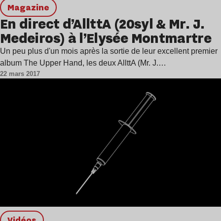
magazine
En direct d’AllttA (20syl & Mr. J.
Medeiros) à l’Elysée Montmartre
Un peu plus d'un mois après la sortie de leur excellent premier
album The Upper Hand, les deux AllttA (Mr. J.…
22 mars 2017
Vidéos