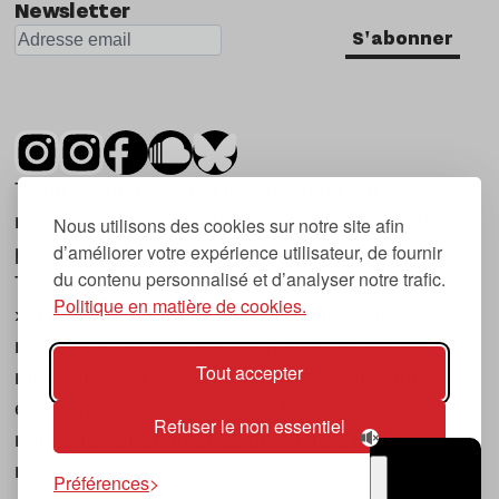
Newsletter
S'abonner
Tsugi est un mensuel indépendant sur la
musique et les nouvelles tendances, dont la
Nous utilisons des cookies sur notre site afin
d’améliorer votre expérience utilisateur, de fournir
première parution date de 2007.
du contenu personnalisé et d’analyser notre trafic.
Tsugi en japonais signifie « prochain », « suivant
Politique en matière de cookies.
», ce qui correspond à la thématique du
magazine, à l’affût des nouvelles tendances
Tout accepter
musicales, qu’elles viennent de la musique
électronique, du rock ou du hip hop, et des
Refuser le non essentiel
nouveaux phénomènes de société liés à la
musique.
Préférences