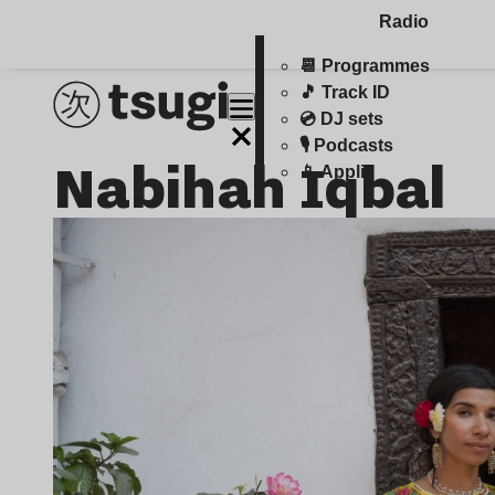
Radio
📆 Programmes
🎵 Track ID
💿 DJ sets
🎙️ Podcasts
Nabihah Iqbal
📱 Appli