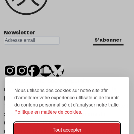
Newsletter
S'abonner
Tsugi est un mensuel indépendant sur la
musique et les nouvelles tendances, dont la
Nous utilisons des cookies sur notre site afin
d’améliorer votre expérience utilisateur, de fournir
première parution date de 2007.
du contenu personnalisé et d’analyser notre trafic.
Tsugi en japonais signifie « prochain », « suivant
Politique en matière de cookies.
», ce qui correspond à la thématique du
magazine, à l’affût des nouvelles tendances
Tout accepter
musicales, qu’elles viennent de la musique