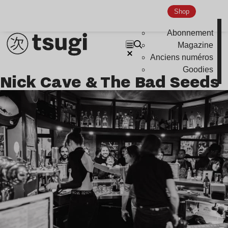
Shop
Abonnement
Magazine
Anciens numéros
Goodies
Nick Cave & The Bad Seeds