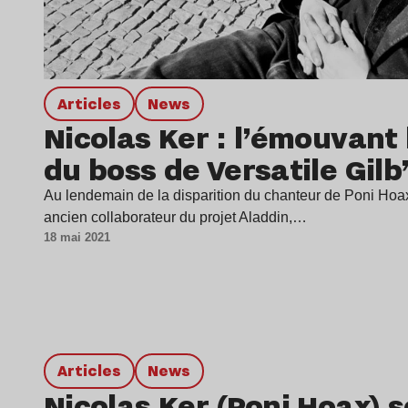
Articles
news
Nicolas Ker : l’émouvan
du boss de Versatile Gilb
Au lendemain de la disparition du chanteur de Poni Hoax
ancien collaborateur du projet Aladdin,…
18 mai 2021
Articles
news
Nicolas Ker (Poni Hoax) s