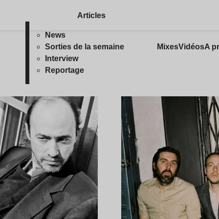
Articles
News
Sorties de la semaine
Mixes
Vidéos
A p
Interview
Reportage