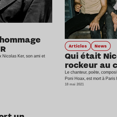
t hommage
’R
Articles
news
Qui était Nic
 Nicolas Ker, son ami et
rockeur au 
Le chanteur, poète, composit
Poni Hoax, est mort à Paris 
18 mai 2021
ort un