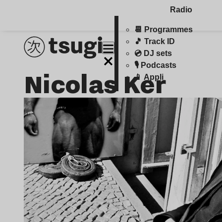
Radio
📆 Programmes
🎵 Track ID
💿 DJ sets
🎙️ Podcasts
Nicolas Ker
📱 Appli