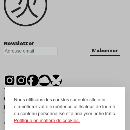
Newsletter
S'abonner
Tsugi est un mensuel indépendant sur la
musique et les nouvelles tendances, dont la
Nous utilisons des cookies sur notre site afin
d’améliorer votre expérience utilisateur, de fournir
première parution date de 2007.
du contenu personnalisé et d’analyser notre trafic.
Tsugi en japonais signifie « prochain », « suivant
Politique en matière de cookies.
», ce qui correspond à la thématique du