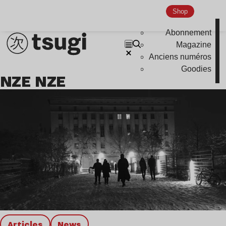
Shop
Global Club
Nu Jazz
Abonnement
Magazine
Indie
Anciens numéros
Goodies
NZE NZE
Articles
news