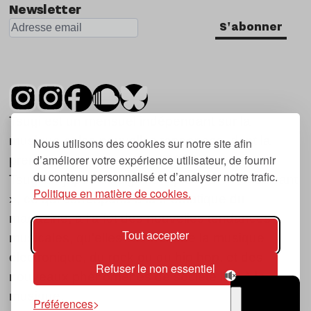
Newsletter
S'abonner
Tsugi est un mensuel indépendant sur la
musique et les nouvelles tendances, dont la
Nous utilisons des cookies sur notre site afin
d’améliorer votre expérience utilisateur, de fournir
première parution date de 2007.
du contenu personnalisé et d’analyser notre trafic.
Tsugi en japonais signifie « prochain », « suivant
Politique en matière de cookies.
», ce qui correspond à la thématique du
magazine, à l’affût des nouvelles tendances
Tout accepter
musicales, qu’elles viennent de la musique
électronique, du rock ou du hip hop, et des
Refuser le non essentiel
nouveaux phénomènes de société liés à la
musique.
Préférences