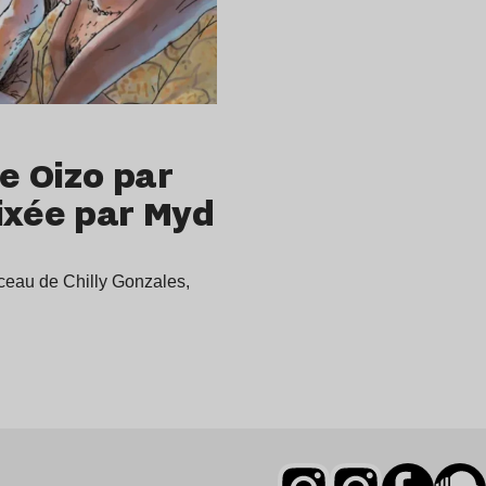
de Oizo par
ixée par Myd
rceau de Chilly Gonzales,