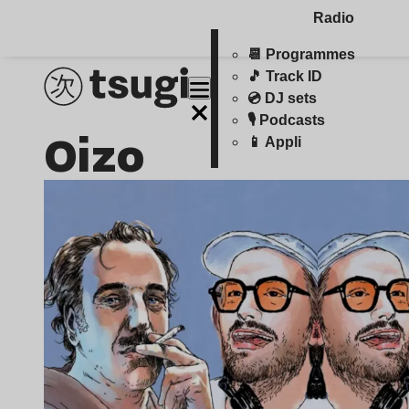
Radio
📆 Programmes
🎵 Track ID
💿 DJ sets
🎙️ Podcasts
Oizo
📱 Appli