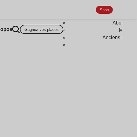
Shop
Abonneme
ropos
Gagnez vos places
Magazi
Anciens numér
Goodi