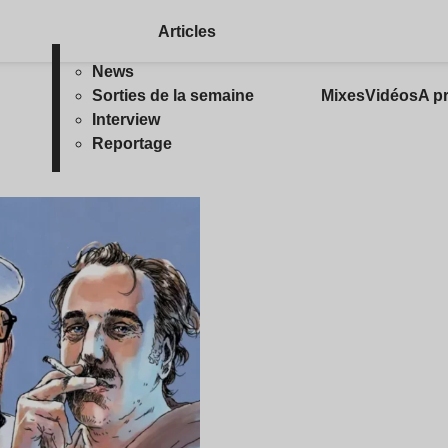
Articles
News
Sorties de la semaine
Mixes
Vidéos
A p
Interview
Reportage