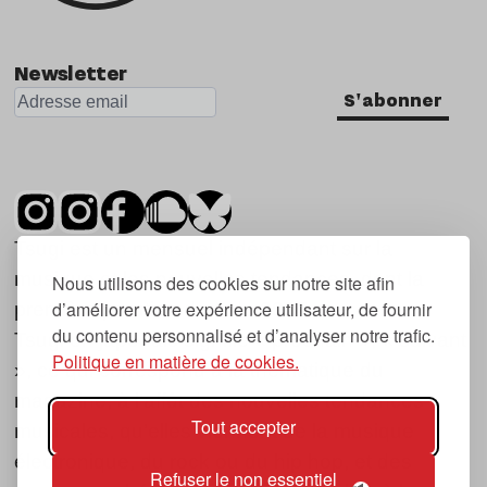
Newsletter
S'abonner
Tsugi est un mensuel indépendant sur la
musique et les nouvelles tendances, dont la
Nous utilisons des cookies sur notre site afin
d’améliorer votre expérience utilisateur, de fournir
première parution date de 2007.
du contenu personnalisé et d’analyser notre trafic.
Tsugi en japonais signifie « prochain », « suivant
Politique en matière de cookies.
», ce qui correspond à la thématique du
magazine, à l’affût des nouvelles tendances
Tout accepter
musicales, qu’elles viennent de la musique
électronique, du rock ou du hip hop, et des
Refuser le non essentiel