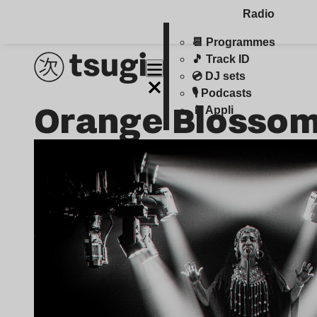
Radio
📆 Programmes
🎵 Track ID
💿 DJ sets
🎙️ Podcasts
Orange Blosso
📱 Appli