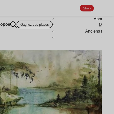
Shop
Abonneme
ropos
Gagnez vos places
Magazi
Anciens numér
Goodi