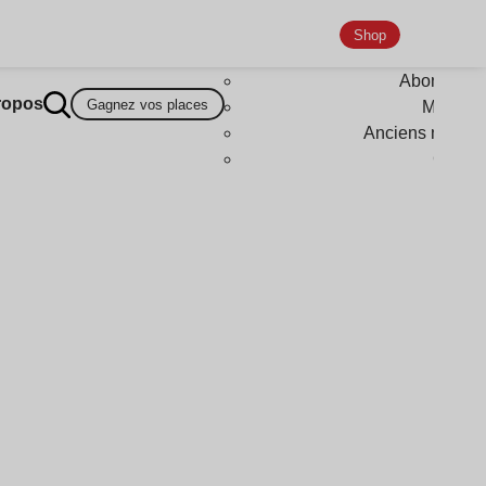
Shop
Abonneme
ropos
Gagnez vos places
Magazi
Anciens numér
Goodi