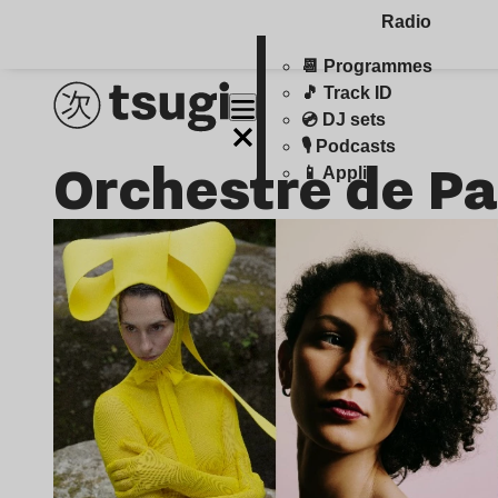
Radio
📆 Programmes
🎵 Track ID
💿 DJ sets
🎙️ Podcasts
Orchestre de Pa
📱 Appli