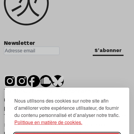
Newsletter
S'abonner
Tsugi est un mensuel indépendant sur la
musique et les nouvelles tendances, dont la
Nous utilisons des cookies sur notre site afin
d’améliorer votre expérience utilisateur, de fournir
première parution date de 2007.
du contenu personnalisé et d’analyser notre trafic.
Tsugi en japonais signifie « prochain », « suivant
Politique en matière de cookies.
», ce qui correspond à la thématique du
magazine, à l’affût des nouvelles tendances