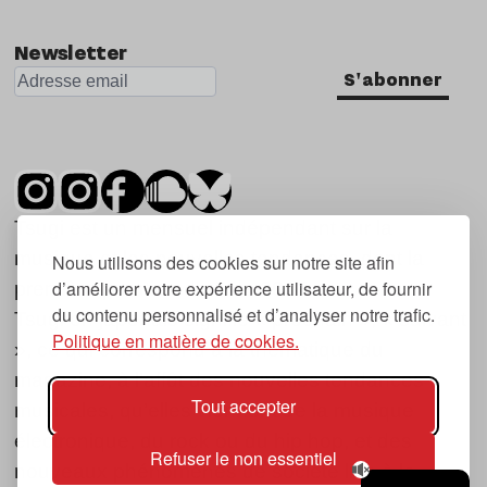
Newsletter
S'abonner
Tsugi est un mensuel indépendant sur la
musique et les nouvelles tendances, dont la
Nous utilisons des cookies sur notre site afin
d’améliorer votre expérience utilisateur, de fournir
première parution date de 2007.
du contenu personnalisé et d’analyser notre trafic.
Tsugi en japonais signifie « prochain », « suivant
Politique en matière de cookies.
», ce qui correspond à la thématique du
magazine, à l’affût des nouvelles tendances
Tout accepter
musicales, qu’elles viennent de la musique
électronique, du rock ou du hip hop, et des
Refuser le non essentiel
nouveaux phénomènes de société liés à la