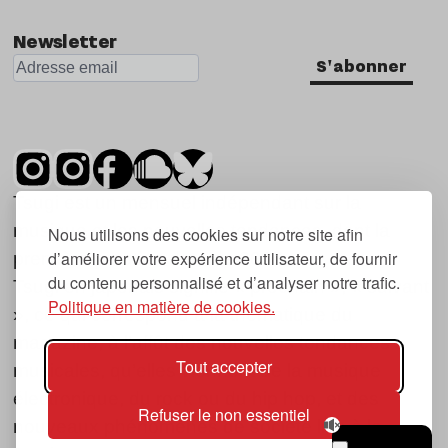
Newsletter
S'abonner
Tsugi est un mensuel indépendant sur la
musique et les nouvelles tendances, dont la
Nous utilisons des cookies sur notre site afin
d’améliorer votre expérience utilisateur, de fournir
première parution date de 2007.
du contenu personnalisé et d’analyser notre trafic.
Tsugi en japonais signifie « prochain », « suivant
Politique en matière de cookies.
», ce qui correspond à la thématique du
magazine, à l’affût des nouvelles tendances
Tout accepter
musicales, qu’elles viennent de la musique
électronique, du rock ou du hip hop, et des
Refuser le non essentiel
nouveaux phénomènes de société liés à la