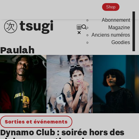
Hardcore
Shop
Global Club
Abonnement
Magazine
Nu Jazz
Anciens numéros
Indie
Goodies
Paulah
Sorties et événements
Dynamo Club : soirée hors des