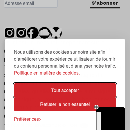
S'abonner
Tsugi est un mensuel indépendant sur la
musique et les nouvelles tendances, dont la
Nous utilisons des cookies sur notre site afin
d’améliorer votre expérience utilisateur, de fournir
première parution date de 2007.
du contenu personnalisé et d’analyser notre trafic.
Tsugi en japonais signifie « prochain », « suivant
Politique en matière de cookies.
», ce qui correspond à la thématique du
magazine, à l’affût des nouvelles tendances
Tout accepter
musicales, qu’elles viennent de la musique
électronique, du rock ou du hip hop, et des
Refuser le non essentiel
nouveaux phénomènes de société liés à la
musique.
Préférences
POLITIQUE DE COOKIES (UE)
CONTACT
CHOIX RGPD
TSUGI
RADIO