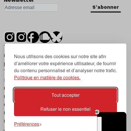
S'abonner
Tsugi est un mensuel indépendant sur la
musique et les nouvelles tendances, dont la
Nous utilisons des cookies sur notre site afin
d’améliorer votre expérience utilisateur, de fournir
première parution date de 2007.
du contenu personnalisé et d’analyser notre trafic.
Tsugi en japonais signifie « prochain », « suivant
Politique en matière de cookies.
», ce qui correspond à la thématique du
magazine, à l’affût des nouvelles tendances
Tout accepter
musicales, qu’elles viennent de la musique
électronique, du rock ou du hip hop, et des
Refuser le non essentiel
nouveaux phénomènes de société liés à la
musique.
Préférences
POLITIQUE DE COOKIES (UE)
CONTACT
CHOIX RGPD
TSUGI