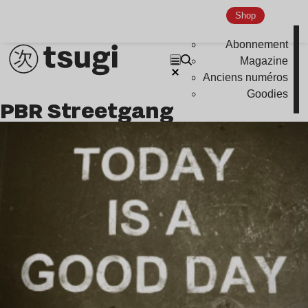
Hardcore
Shop
Global Club
Abonnement
Nu Jazz
Magazine
Indie
Anciens numéros
Goodies
PBR Streetgang