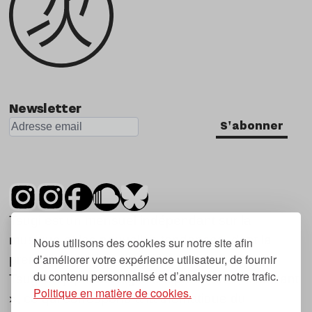
Newsletter
S'abonner
Tsugi est un mensuel indépendant sur la
musique et les nouvelles tendances, dont la
Nous utilisons des cookies sur notre site afin
d’améliorer votre expérience utilisateur, de fournir
première parution date de 2007.
du contenu personnalisé et d’analyser notre trafic.
Tsugi en japonais signifie « prochain », « suivant
Politique en matière de cookies.
», ce qui correspond à la thématique du