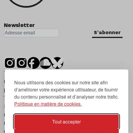
Newsletter
S'abonner
Tsugi est un mensuel indépendant sur la
musique et les nouvelles tendances, dont la
Nous utilisons des cookies sur notre site afin
d’améliorer votre expérience utilisateur, de fournir
première parution date de 2007.
du contenu personnalisé et d’analyser notre trafic.
Tsugi en japonais signifie « prochain », « suivant
Politique en matière de cookies.
», ce qui correspond à la thématique du
magazine, à l’affût des nouvelles tendances
Tout accepter
musicales, qu’elles viennent de la musique
électronique, du rock ou du hip hop, et des