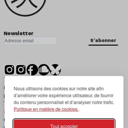
Newsletter
S'abonner
Tsugi est un mensuel indépendant sur la
musique et les nouvelles tendances, dont la
Nous utilisons des cookies sur notre site afin
d’améliorer votre expérience utilisateur, de fournir
première parution date de 2007.
du contenu personnalisé et d’analyser notre trafic.
Tsugi en japonais signifie « prochain », « suivant
Politique en matière de cookies.
», ce qui correspond à la thématique du
magazine, à l’affût des nouvelles tendances
Tout accepter
musicales, qu’elles viennent de la musique