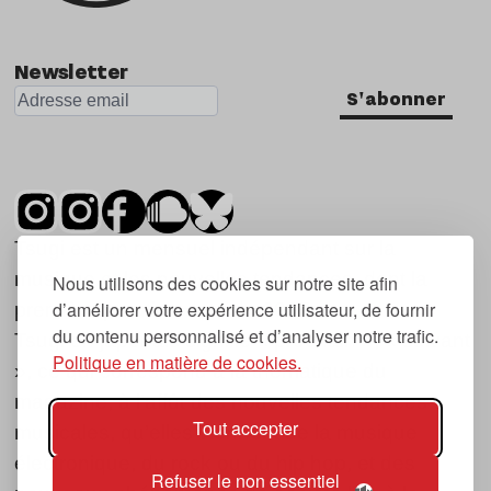
Newsletter
S'abonner
Tsugi est un mensuel indépendant sur la
musique et les nouvelles tendances, dont la
Nous utilisons des cookies sur notre site afin
d’améliorer votre expérience utilisateur, de fournir
première parution date de 2007.
du contenu personnalisé et d’analyser notre trafic.
Tsugi en japonais signifie « prochain », « suivant
Politique en matière de cookies.
», ce qui correspond à la thématique du
magazine, à l’affût des nouvelles tendances
Tout accepter
musicales, qu’elles viennent de la musique
électronique, du rock ou du hip hop, et des
Refuser le non essentiel