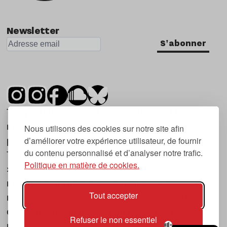
Newsletter
S'abonner
Tsugi est un mensuel indépendant sur la
musique et les nouvelles tendances, dont la
Nous utilisons des cookies sur notre site afin
d’améliorer votre expérience utilisateur, de fournir
première parution date de 2007.
du contenu personnalisé et d’analyser notre trafic.
Tsugi en japonais signifie « prochain », « suivant
Politique en matière de cookies.
», ce qui correspond à la thématique du
magazine, à l’affût des nouvelles tendances
Tout accepter
musicales, qu’elles viennent de la musique
électronique, du rock ou du hip hop, et des
Refuser le non essentiel
nouveaux phénomènes de société liés à la