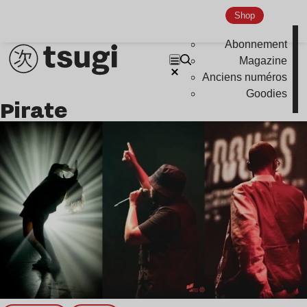
Nu Jazz
Shop
Indie
Abonnement
Magazine
Anciens numéros
Goodies
Pirate