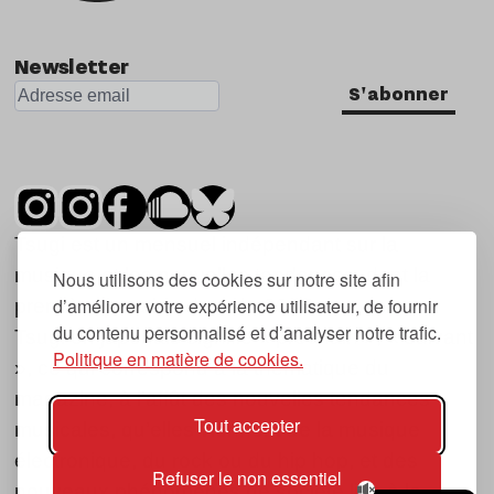
Newsletter
S'abonner
Tsugi est un mensuel indépendant sur la
musique et les nouvelles tendances, dont la
Nous utilisons des cookies sur notre site afin
d’améliorer votre expérience utilisateur, de fournir
première parution date de 2007.
du contenu personnalisé et d’analyser notre trafic.
Tsugi en japonais signifie « prochain », « suivant
Politique en matière de cookies.
», ce qui correspond à la thématique du
magazine, à l’affût des nouvelles tendances
Tout accepter
musicales, qu’elles viennent de la musique
électronique, du rock ou du hip hop, et des
Refuser le non essentiel
nouveaux phénomènes de société liés à la