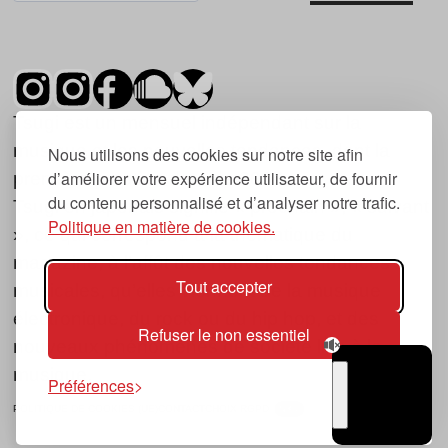
Tsugi est un mensuel indépendant sur la
musique et les nouvelles tendances, dont la
Nous utilisons des cookies sur notre site afin
d’améliorer votre expérience utilisateur, de fournir
première parution date de 2007.
du contenu personnalisé et d’analyser notre trafic.
Tsugi en japonais signifie « prochain », « suivant
Politique en matière de cookies.
», ce qui correspond à la thématique du
magazine, à l’affût des nouvelles tendances
Tout accepter
musicales, qu’elles viennent de la musique
électronique, du rock ou du hip hop, et des
Refuser le non essentiel
nouveaux phénomènes de société liés à la
musique.
Préférences
POLITIQUE DE COOKIES (UE)
CONTACT
CHOIX RGPD
TSUGI
RADIO