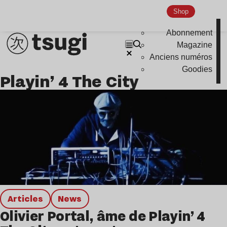
Disco
Shop
Hardcore
Abonnement
Global Club
Magazine
Anciens numéros
Nu Jazz
Goodies
Playin’ 4 The City
Indie
Articles
news
Olivier Portal, âme de Playin’ 4