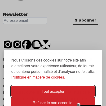
Newsletter
S'abonner
Tsugi est un mensuel indépendant sur la
musique et les nouvelles tendances, dont la
Nous utilisons des cookies sur notre site afin
d’améliorer votre expérience utilisateur, de fournir
première parution date de 2007.
du contenu personnalisé et d’analyser notre trafic.
Tsugi en japonais signifie « prochain », « suivant
Politique en matière de cookies.
», ce qui correspond à la thématique du
magazine, à l’affût des nouvelles tendances
Tout accepter
musicales, qu’elles viennent de la musique
électronique, du rock ou du hip hop, et des
Refuser le non essentiel
nouveaux phénomènes de société liés à la