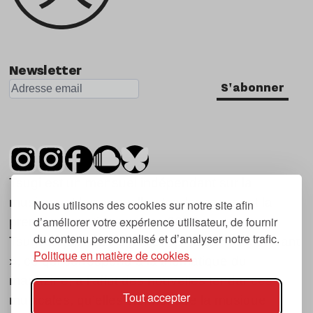
Newsletter
S'abonner
Tsugi est un mensuel indépendant sur la
musique et les nouvelles tendances, dont la
Nous utilisons des cookies sur notre site afin
d’améliorer votre expérience utilisateur, de fournir
première parution date de 2007.
du contenu personnalisé et d’analyser notre trafic.
Tsugi en japonais signifie « prochain », « suivant
Politique en matière de cookies.
», ce qui correspond à la thématique du
magazine, à l’affût des nouvelles tendances
Tout accepter
musicales, qu’elles viennent de la musique