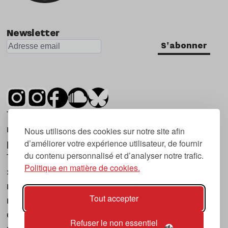
Newsletter
S'abonner
Tsugi est un mensuel indépendant sur la
musique et les nouvelles tendances, dont la
Nous utilisons des cookies sur notre site afin
d’améliorer votre expérience utilisateur, de fournir
première parution date de 2007.
du contenu personnalisé et d’analyser notre trafic.
Tsugi en japonais signifie « prochain », « suivant
Politique en matière de cookies.
», ce qui correspond à la thématique du
magazine, à l’affût des nouvelles tendances
Tout accepter
musicales, qu’elles viennent de la musique
électronique, du rock ou du hip hop, et des
Refuser le non essentiel