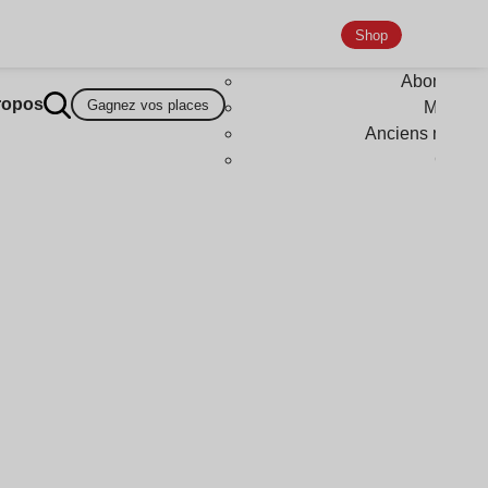
Shop
Abonneme
ropos
Gagnez vos places
Magazi
Anciens numér
Goodi