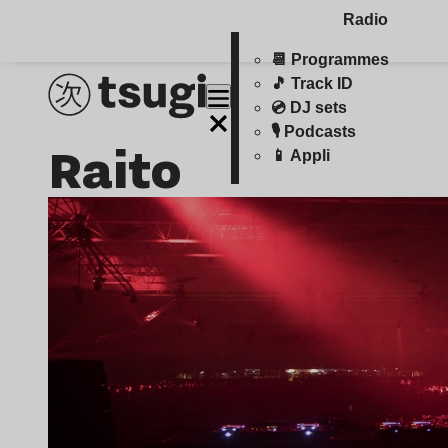
Radio
📆 Programmes
🎵 Track ID
💿 DJ sets
🎙️ Podcasts
Raito
📱 Appli