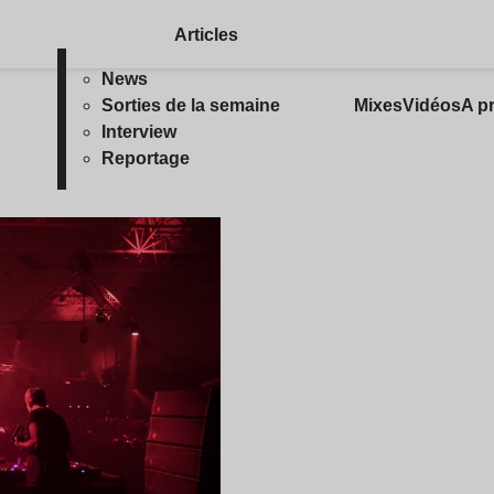
Articles
News
Sorties de la semaine
Mixes
Vidéos
A p
Interview
Reportage