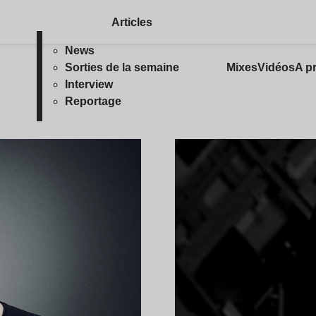
Articles
News
Sorties de la semaine
Mixes
Vidéos
A p
Interview
Reportage