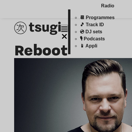
Radio
📆 Programmes
🎵 Track ID
💿 DJ sets
🎙️ Podcasts
Reboot
📱 Appli