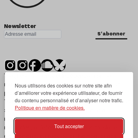
Newsletter
S'abonner
Tsugi est un mensuel indépendant sur la
musique et les nouvelles tendances, dont la
Nous utilisons des cookies sur notre site afin
d’améliorer votre expérience utilisateur, de fournir
première parution date de 2007.
du contenu personnalisé et d’analyser notre trafic.
Tsugi en japonais signifie « prochain », « suivant
Politique en matière de cookies.
», ce qui correspond à la thématique du
magazine, à l’affût des nouvelles tendances
Tout accepter
musicales, qu’elles viennent de la musique
électronique, du rock ou du hip hop, et des