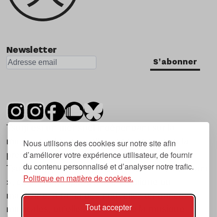
Newsletter
S'abonner
Tsugi est un mensuel indépendant sur la
musique et les nouvelles tendances, dont la
Nous utilisons des cookies sur notre site afin
d’améliorer votre expérience utilisateur, de fournir
première parution date de 2007.
du contenu personnalisé et d’analyser notre trafic.
Tsugi en japonais signifie « prochain », « suivant
Politique en matière de cookies.
», ce qui correspond à la thématique du
magazine, à l’affût des nouvelles tendances
Tout accepter
musicales, qu’elles viennent de la musique